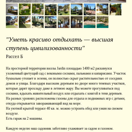
"Уметь красиво отдыхать — высшая
ступень цивилизованности"
Рассел Б
На просторной территории виллы Jardin площадью 1400 м2 раскинулся
ухоженный цветущий сад с вековыми соснами, пальмами и кипарисами. Участок
буквально утопает в зелени, он полностью скрыт растительностью от соседних
домов и улицы. Благодаря высоким деревьям во дворе много теневых участков,
которые дарят прохладу даже в летнюю жару. Вы можете прогуливаться под
соснами, вдыхать живительный воздух или отдыхать с книгой в тени деревьев.
На разных уровнях расположены газоны для отдыха и подвижных игр с детьми,
откуда открывается завораживающий вид на море.
На уютной крытой террасе 40 кв. м. можно устроить обед или ужин на свежем
воздухе.
Есть гараж на 2 машины.
Каждую неделю наш садовник заботливо ухаживает за садом и газоном.