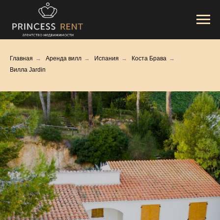
Главная
→
Аренда вилл
→
Испания
→
Коста Брава
→
Вилла Jardin