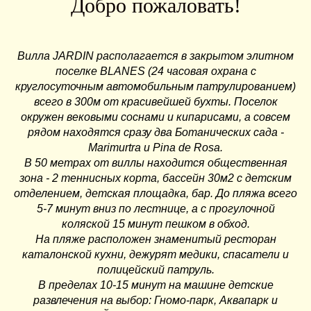
Добро пожаловать!
Вилла
JARDIN
располагается в закрытом элитном
поселке
BLANES
(24 часовая охрана с
круглосуточным автомобильным патрулированием)
всего в 300м от красивейшей бухты. Поселок
окружен вековыми соснами и кипарисами, а совсем
рядом находятся сразу два
Ботанических сада
-
Marimurtra и Pina de Rosa.
В 50 метрах от виллы находится общественная
зона - 2 теннисных корта, бассейн 30м2 с детским
отделением, детская площадка, бар. До пляжа всего
5-7 минут вниз по лестнице, а с прогулочной
коляской 15 минут пешком в обход.
На пляже расположен знаменитый ресторан
каталонской кухни, дежурят медики, спасатели и
полицейский патруль.
В пределах 10-15 минут на машине детские
развлечения на выбор:
Гномо-парк,
Аквапарк
и