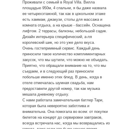
Проживали с семьей в Royal Villa. Вилла
площадью 950м, 4 спальни, я бы даже назвала
ее четырехэтажной, так как в цокольном этаже
есть хаммам, джакузи, столы для массажа и
комната отдыха, а на крыше - бассейн. Оснащена
лифтом. 2 террасы, балконы, небольшой садик.
Дизайн интерьера специфический, а-ля
королевский шик, но это уже дело вкуса.
Очень гостеприимный сервис. Каждый день
приносили такое количество комплиментарных
закусок, что мы шутили, что можно не объедать.
Приятно, что обращали внимание на то, что мы
съедаем, и в следующий раз приносили
побольше именно этих блюд. В день, когда в
отеле отмечалась шумная свадьба, нам
предоставили другой номер, так как музыка
мешала дневному отдыху.
С нами работала замечательная батлер Тари,
которая была невероятно заботлива и
внимательна. Она помогала во всем: от покупки
билетов на концерт до сервировки завтраков,
всегда встречала нас, когда мы возвращались из
города, даже если это было ночное время.