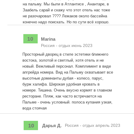
на пальму. Мы были в Атлантисе , Анантаре, в
Заабель сарай и скажу что этот отель нас тоже
не разочаровал ???? Лежаков около бассейна
конечно надо поискать. Но по сути всё хорошо.
10
Marina
Россия - отдых июнь 2023
Просторный дворец в стиле эстетики ближнего
востока, золотой и светлый, хотя отель и не
новый. Вежливый персонал. Комплимент в виде
апгрейда номера. Вид на Пальму охватывает все
высотные доминанты дубая - колесо, парус,
бурж халифа. Широкая удобная кровать в
номере. Тишина. Очень вкусно кормят в главном
ресторане. Пляж, как часто встречается на
Пальме - очень условный. полоса купания узкая,
вода стоячая
10
Дарья Д.
Россия - отдых апрель 2023