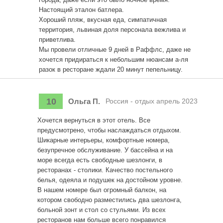
Настоящий эталон батлера.
Хороший пляж, вкусная еда, симпатичная
территория, львиная доля персонала вежлива и
приветлива.
Мы провели отличные 9 дней в Раффлс, даже не
хочется придираться к небольшим нюансам а-ля
разок в ресторане ждали 20 минут пепельницу.
10
Ольга П.
Россия - отдых апрель 2023
Хочется вернуться в этот отель. Все
предусмотрено, чтобы наслаждаться отдыхом.
Шикарные интерьеры, комфортные номера,
безупречное обслуживание. У бассейна и на
море всегда есть свободные шезлонги, в
ресторанах - столики. Качество постельного
белья, одеяла и подушек на достойном уровне.
В нашем номере был огромный балкон, на
котором свободно разместились два шезлонга,
больной зонт и стол со стульями. Из всех
ресторанов нам больше всего понравился