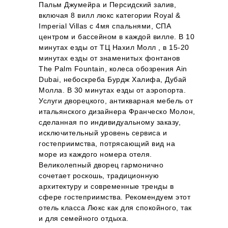
Пальм Джумейра и Персидский залив,
включая 8 вилл люкс категории Royal &
Imperial Villas c 4мя спальнями, СПА
центром и бассейном в каждой вилле. В 10
минутах езды от ТЦ Нахил Молл , в 15-20
минутах езды от знаменитых фонтанов
The Palm Fountain, колеса обозрения Ain
Dubai, небоскреба Бурдж Халифа, Дубай
Молла. В 30 минутах езды от аэропорта.
Услуги дворецкого, антикварная мебель от
итальянского дизайнера Франческо Молон,
сделанная по индивидуальному заказу,
исключительный уровень сервиса и
гостеприимства, потрясающий вид на
море из каждого номера отеля.
Великолепный дворец гармонично
сочетает роскошь, традиционную
архитектуру и современные тренды в
сфере гостеприимства. Рекомендуем этот
отель класса Люкс как для спокойного, так
и для семейного отдыха.