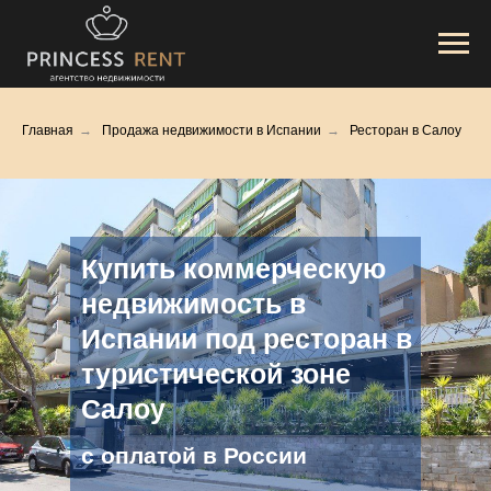
Главная
→
Продажа недвижимости в Испании
→
Ресторан в Салоу
Купить коммерческую
недвижимость в
Испании под ресторан в
туристической зоне
Салоу
с оплатой в России