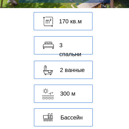
170 кв.м
3
спальни
2 ванные
300 м
Бассейн