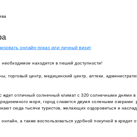
ива
ра
изовать онлайн-показ или личный визит
е необходимое находится в пешей доступности!
ны, торговый центр, медицинский центр, аптеки, администрати
ас ждет отличный солнечный климат с 320 солнечными днями в 
Средиземного моря, город славится двумя солеными озерами:
екают сюда тысячи туристов, желающих оздоровиться и насла
 онлайн, а также воспользоваться удобной покупкой в кредит о