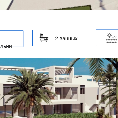
2 ванных
альни