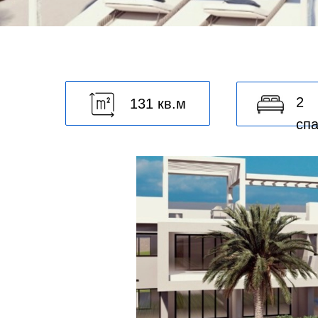
2
131 кв.м
сп